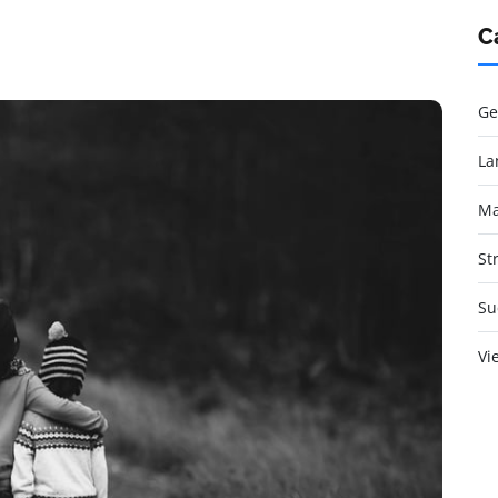
C
Ge
La
Ma
St
Su
Vi