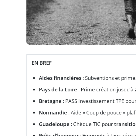
EN BREF
Aides financières
: Subventions et primes
Pays de la Loire
: Prime création jusqu’à
Bretagne
: PASS Investissement TPE pou
Normandie
: Aide « Coup de pouce » pl
Guadeloupe
: Chèque TIC pour
transiti
Prêts d’honneur
: Emprunts à taux zéro, r