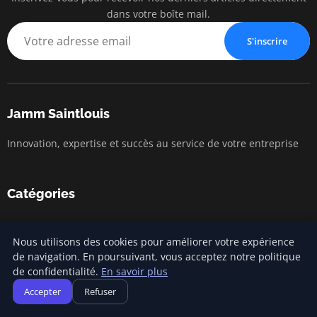
dans votre boîte mail.
S'inscrire
Jamm Saintlouis
Innovation, expertise et succès au service de votre entreprise
Catégories
Gestion financière
Nous utilisons des cookies pour améliorer votre expérience
Lancement d'entreprise
de navigation. En poursuivant, vous acceptez notre politique
de confidentialité.
En savoir plus
Marketing entrepreneurial
Accepter
Refuser
Stratégies d'affaires