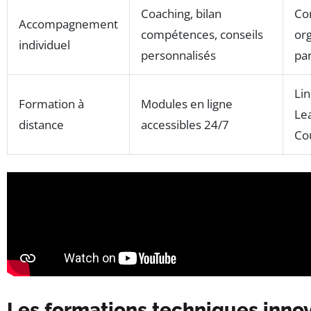
Coaching, bilan
Con
Accompagnement
compétences, conseils
or
individuel
personnalisés
pa
Li
Formation à
Modules en ligne
Lea
distance
accessibles 24/7
Co
Les formations techniques inno