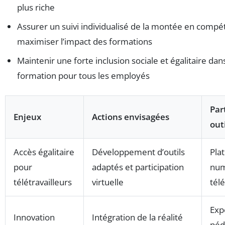
plus riche
Assurer un suivi individualisé de la montée en comp
maximiser l’impact des formations
Maintenir une forte inclusion sociale et égalitaire dans
formation pour tous les employés
Par
Enjeux
Actions envisagées
out
Accès égalitaire
Développement d’outils
Pla
pour
adaptés et participation
num
télétravailleurs
virtuelle
tél
Exp
Innovation
Intégration de la réalité
péd