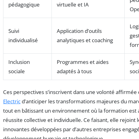
pédagogique
virtuelle et IA
Ope
Logi
Suivi
Application d’outils
ges
individualisé
analytiques et coaching
for
Inclusion
Programmes et aides
Syn
sociale
adaptés à tous
soc
Ces perspectives s’inscrivent dans une volonté affirmée
Electric
d’anticiper les transformations majeures du marc
tout en bâtissant un environnement où la formation est 
réussite collective et individuelle. Ce faisant, elle rejoin
innovantes développées par d’autres entreprises engag
développement humain et technologique.