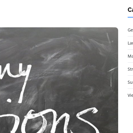
C
Ge
La
Ma
St
Su
Vi