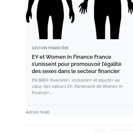
GESTION FINANCIÈRE
EY et Women In Finance France
s’unissent pour promouvoir l’égalité
des sexes dans le secteur financier
EN BREF Diversité>, inclusion> et équité> au
cœur des valeurs EY. Partenaire de Women In
Finance>…
Adrien Noël