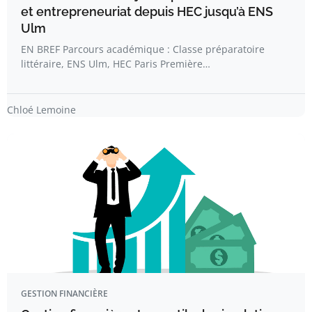
et entrepreneuriat depuis HEC jusqu’à ENS
Ulm
EN BREF Parcours académique : Classe préparatoire
littéraire, ENS Ulm, HEC Paris Première…
Chloé Lemoine
GESTION FINANCIÈRE