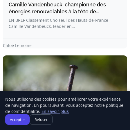
Camille Vandenbeuck, championne des
énergies renouvelables à la tête de…
EN BREF Classement Choiseul des Hauts-de-France
Camille Vandenbeuck, leader en…
Chloé Lemoine
Nous utilisons des cookies pour améliorer votre expérience
de navigation. En poursuivant, vous acceptez notre politique
de confidentialité.
En savoir plus
Accepter
Refuser
GESTION FINANCIÈRE