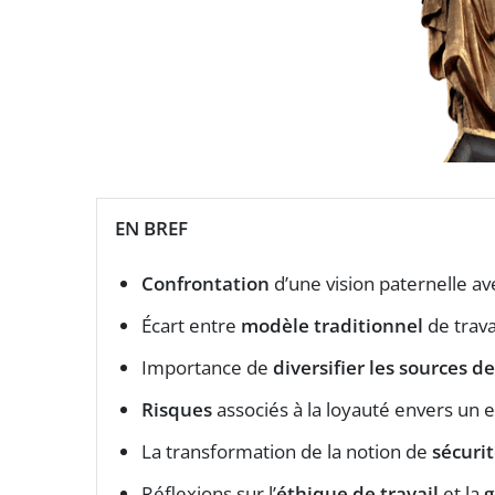
EN BREF
Confrontation
d’une vision paternelle ave
Écart entre
modèle traditionnel
de trava
Importance de
diversifier les sources d
Risques
associés à la loyauté envers un
La transformation de la notion de
sécuri
Réflexions sur l’
éthique de travail
et la
g