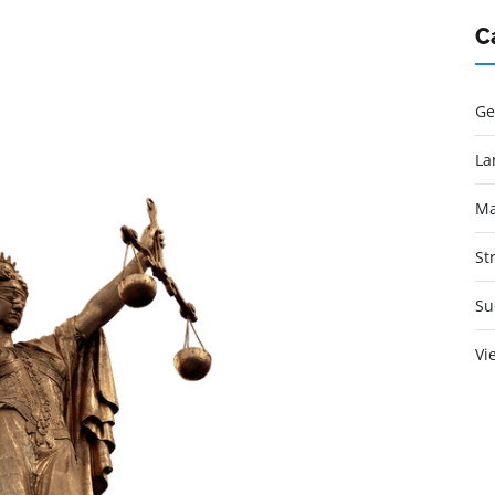
C
Ge
La
Ma
St
Su
Vi