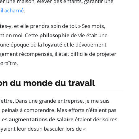
ter une maison, élever des enfants, garantir une
ail acharné
.
tes-y, et elle prendra soin de toi. » Ses mots,
nt en moi. Cette
philosophie
de vie était une
À une époque où la
loyauté
et le dévouement
ement récompensés, il était difficile de projeter
paraître.
ion du monde du travail
a lettre. Dans une grande entreprise, je me suis
je peinais à comprendre. Mes efforts n’étaient pas
 Les
augmentations de salaire
étaient dérisoires
aient leur destin basculer lors de «