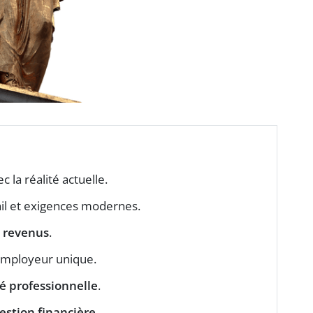
c la réalité actuelle.
il et exigences modernes.
e revenus
.
 employeur unique.
té professionnelle
.
estion financière
.