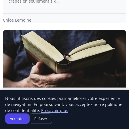
crêpes en seulement six…
Chloé Lemoine
SUCCÈS ENTREPRENEURIAL
Nous utilisons des cookies pour améliorer votre expérience
de navigation. En poursuivant, vous acceptez notre politique
«Nous avons choisi de fonder une agence
de confidentialité.
En savoir plus
dédiée à l’information sur les sols» : entretien
avec Adrienne de Malleray, …
Accepter
Refuser
EN BREF Fondation de l’agence Genesis en 2019 par