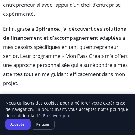
entrepreneurial avec l’appui d’un chef d’entreprise
expérimenté.
Enfin, grâce à
Bpifrance
, j’ai découvert des
solutions
de financement et d’accompagnement
adaptées à
mes besoins spécifiques en tant qu’entrepreneur
senior. Leur programme « Mon Pass Créa » m’a offert
une approche personnalisée qui a su répondre à mes
attentes tout en me guidant efficacement dans mon
projet.
Nous utilisons des cookies pour améliorer votre expérience
de navigation. En poursuivant, vous acceptez notre politique
Partager :
de confidentialité.
En savoir plus
Accepter
Refuser