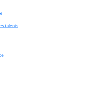
ue
es talents
ce