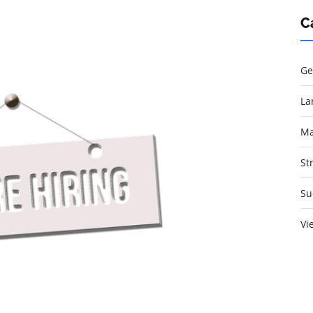
C
Ge
La
Ma
St
Su
Vi