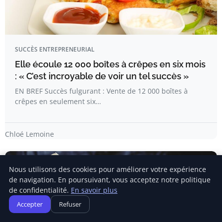
SUCCÈS ENTREPRENEURIAL
Elle écoule 12 000 boîtes à crêpes en six mois
: « C’est incroyable de voir un tel succès »
EN BREF Succès fulgurant : Vente de 12 000 boîtes à
crêpes en seulement six…
Chloé Lemoine
Nous utilisons des cookies pour améliorer votre expérience
de navigation. En poursuivant, vous acceptez notre politique
de confidentialité.
En savoir plus
Accepter
Refuser