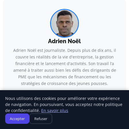
Adrien Noël
Adrien Noël est journaliste. Depuis plus de dix ans, il
couvre les réalités de la vie d'entreprise, la gestion
financière et le lancement d'activités. Son travail l’a
amené à traiter aussi bien les défis des dirigeants de
PME que les mécanismes de financement ou les
stratégies de croissance des jeunes pousses.
Voir tous les articles →
Nous utilisons des cookies pour améliorer votre expérience
de navigation. En poursuivant, vous acceptez notre politique
de confidentialité.
En savoir plus
Accepter
Refuser
Articles similaires