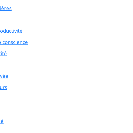
ières
oductivité
ne conscience
cité
ivée
eurs
mé