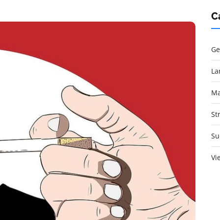
C
Ge
La
Ma
St
Su
Vi