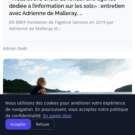
dédiée à l’information sur les sols» : entretien
avec Adrienne de Malleray, …
EN BREF Fondation de l’agence Genesis en 2019 par
Adrienne de Malleray et…
Adrien Noël
Nous utilisons des cookies pour améliorer votre expérience
de navigation. En poursuivant, vous acceptez notre politique
de confidentialité.
En savoir plus
Accepter
Refuser
SUCCÈS ENTREPRENEURIAL