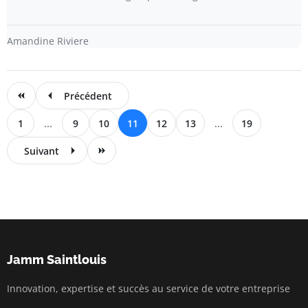
Amandine Riviere
Précédent
1
...
9
10
11
12
13
...
19
Suivant
Jamm Saintlouis
Innovation, expertise et succès au service de votre entreprise