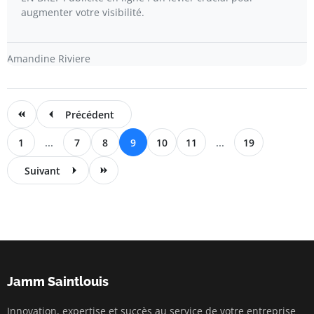
augmenter votre visibilité.
Amandine Riviere
Précédent
1
...
7
8
9
10
11
...
19
Suivant
Jamm Saintlouis
Innovation, expertise et succès au service de votre entreprise