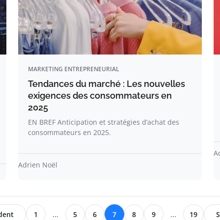
MARKETING ENTREPRENEURIAL
Tendances du marché : Les nouvelles
exigences des consommateurs en
2025
EN BREF Anticipation et stratégies d’achat des
consommateurs en 2025.
A
Adrien Noël
dent
1
...
5
6
7
8
9
...
19
S