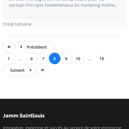
startups Principes fondamentaux du marketing mobile…
Chloé Lemoine
Précédent
1
...
6
7
8
9
10
...
19
Suivant
Jamm Saintlouis
Innovation, expertise et succès au service de votre entreprise