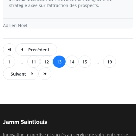
stratégie axée sur l’attraction des prospects.
Adrien Noël
Précédent
1
...
11
12
13
14
15
...
19
Suivant
Jamm Saintlouis
Innovation, expertise et succès au service de votre entreprise