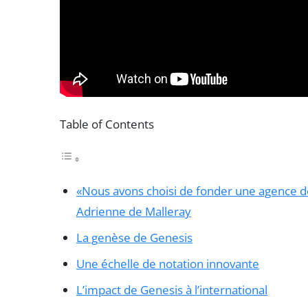
Table of Contents
«Nous avons choisi de fonder une agence déd
Adrienne de Malleray
La genèse de Genesis
Une échelle de notation innovante
L’impact de Genesis à l’international