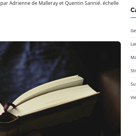
par Adrienne de Malleray et Quentin Sannié. échelle
C
Ge
La
Ma
St
Su
Vi