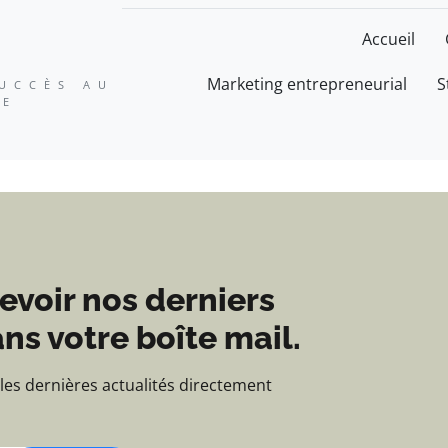
ation, expertise et suc
Accueil
Marketing entrepreneurial
S
SUCCÈS AU
SE
evoir nos derniers
ns votre boîte mail.
 les dernières actualités directement