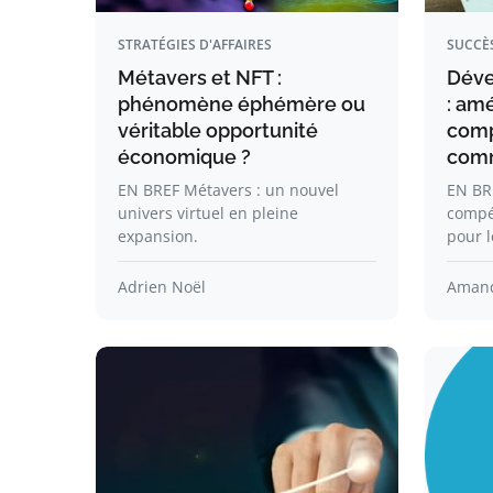
STRATÉGIES D'AFFAIRES
SUCCÈ
Métavers et NFT :
Déve
phénomène éphémère ou
: amé
véritable opportunité
comp
économique ?
comm
EN BREF Métavers : un nouvel
EN BR
univers virtuel en pleine
compé
expansion.
pour 
Adrien Noël
Amand