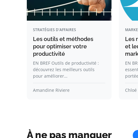
STRATÉGIES D'AFFAIRES
MARKE
Les outils et méthodes
Les 
pour optimiser votre
et le
productivité
mark
EN BREF Outils de productivité :
EN BRE
découvrez les meilleurs outils
essent
pour améliorer…
porté
Amandine Riviere
Chloé
À ne pas manquer