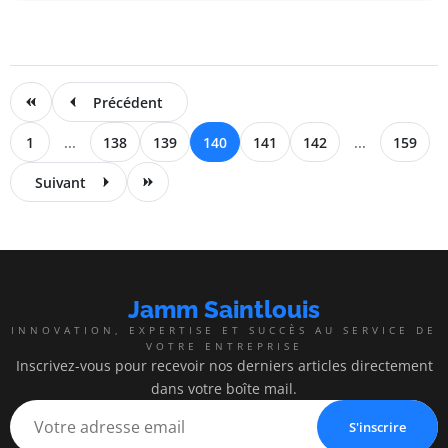
Précédent
1
...
138
139
140
141
142
...
159
Suivant
Jamm Saintlouis
INNOVATION, EXPERTISE ET SUCCÈS AU SERVICE DE
VOTRE ENTREPRISE
Inscrivez-vous pour recevoir nos derniers articles directement
dans votre boîte mail.
S'inscrire