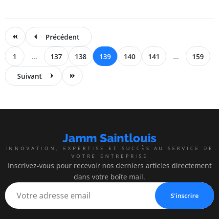
Précédent
1
...
137
138
139
140
141
...
159
Suivant
Jamm Saintlouis
INNOVATION, EXPERTISE ET SUCCÈS AU SERVICE DE
VOTRE ENTREPRISE
Inscrivez-vous pour recevoir nos derniers articles directement
dans votre boîte mail.
S'inscrire