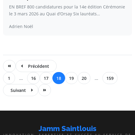
EN BREF 800 candidatures pour la 14e édition Cérémonie
le 3 mars 2026 au Quai d’Orsay Six lauréats…
Adrien Noël
Précédent
1
...
16
17
18
19
20
...
159
Suivant
Jamm Saintlouis
INNOVATION, EXPERTISE ET SUCCÈS AU SERVICE DE