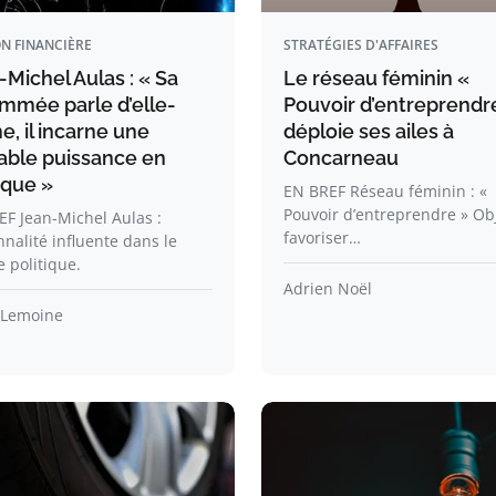
N FINANCIÈRE
STRATÉGIES D'AFFAIRES
Michel Aulas : « Sa
Le réseau féminin «
mmée parle d’elle-
Pouvoir d’entreprendr
, il incarne une
déploie ses ailes à
table puissance en
Concarneau
ique »
EN BREF Réseau féminin : «
Pouvoir d’entreprendre » Obj
F Jean-Michel Aulas :
favoriser…
nalité influente dans le
 politique.
Adrien Noël
 Lemoine