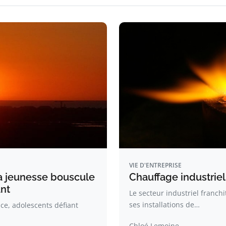
VIE D'ENTREPRISE
la jeunesse bouscule
Chauffage industriel 
ant
Le secteur industriel franch
ses installations de…
ce, adolescents défiant
Chloé Lemoine