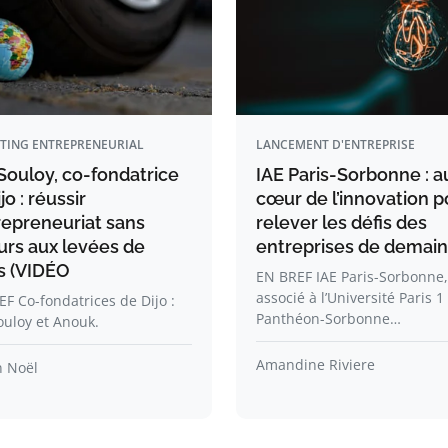
TING ENTREPRENEURIAL
LANCEMENT D'ENTREPRISE
Souloy, co-fondatrice
IAE Paris-Sorbonne : a
jo : réussir
cœur de l’innovation p
repreneuriat sans
relever les défis des
urs aux levées de
entreprises de demain
s (VIDÉO
EN BREF IAE Paris-Sorbonne,
associé à l’Université Paris 1
F Co-fondatrices de Dijo :
Panthéon-Sorbonne…
ouloy et Anouk.
Amandine Riviere
n Noël