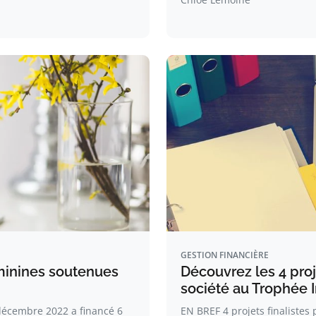
GESTION FINANCIÈRE
éminines soutenues
Découvrez les 4 proj
société au Trophée 
écembre 2022 a financé 6
EN BREF 4 projets finalistes