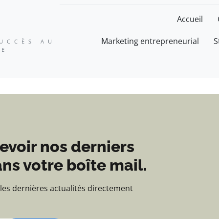
ation, expertise et suc
Accueil
Marketing entrepreneurial
S
SUCCÈS AU
SE
evoir nos derniers
ns votre boîte mail.
 les dernières actualités directement