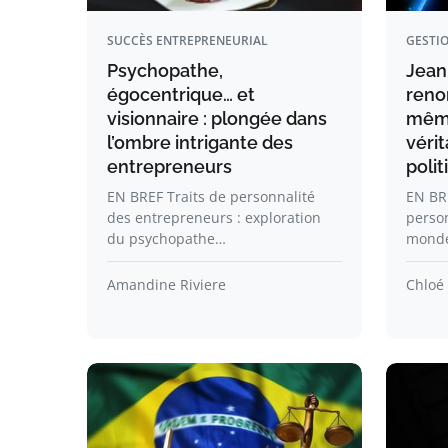
SUCCÈS ENTREPRENEURIAL
GESTIO
Psychopathe,
Jean-
égocentrique… et
reno
visionnaire : plongée dans
même
l’ombre intrigante des
véri
entrepreneurs
polit
EN BREF Traits de personnalité
EN BRE
des entrepreneurs : exploration
person
du psychopathe…
monde
Amandine Riviere
Chloé