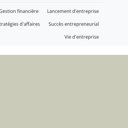
cès au service de votre 
Gestion financière
Lancement d'entreprise
tratégies d'affaires
Succès entrepreneurial
Vie d'entreprise