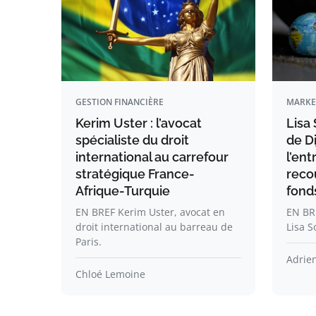
GESTION FINANCIÈRE
MARKE
Kerim Uster : l’avocat
Lisa 
spécialiste du droit
de Di
international au carrefour
l’ent
stratégique France-
reco
Afrique-Turquie
fond
EN BREF Kerim Uster, avocat en
EN BRE
droit international au barreau de
Lisa S
Paris.
Adrie
Chloé Lemoine