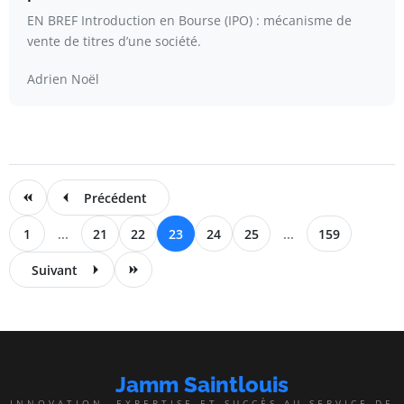
EN BREF Introduction en Bourse (IPO) : mécanisme de
vente de titres d’une société.
Adrien Noël
Précédent
1
...
21
22
23
24
25
...
159
Suivant
Jamm Saintlouis
INNOVATION, EXPERTISE ET SUCCÈS AU SERVICE DE