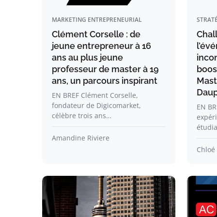
MARKETING ENTREPRENEURIAL
STRATÉ
Clément Corselle : de
Chal
jeune entrepreneur à 16
l’év
ans au plus jeune
inco
professeur de master à 19
boost
ans, un parcours inspirant
Mast
Daup
EN BREF Clément Corselle,
fondateur de Digicomarket,
EN BRE
célèbre trois ans…
expér
étudi
Amandine Riviere
Chloé