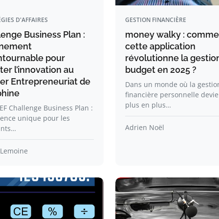
GIES D'AFFAIRES
GESTION FINANCIÈRE
lenge Business Plan :
money walky : comme
énement
cette application
ntournable pour
révolutionne la gestio
er l’innovation au
budget en 2025 ?
er Entrepreneuriat de
Dans un monde où la gestio
hine
financière personnelle devie
plus en plus…
F Challenge Business Plan :
ience unique pour les
Adrien Noël
ants…
 Lemoine