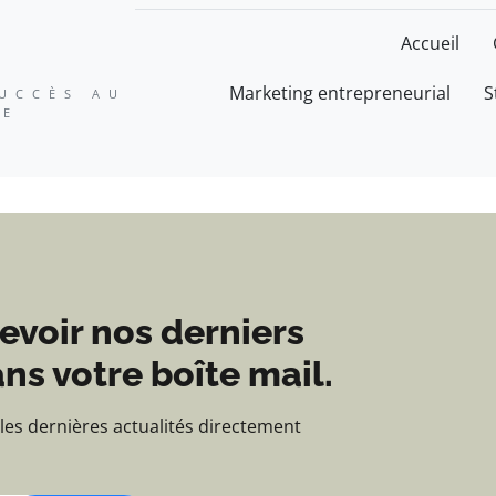
ation, expertise et suc
Accueil
Marketing entrepreneurial
S
SUCCÈS AU
SE
evoir nos derniers
ns votre boîte mail.
 les dernières actualités directement