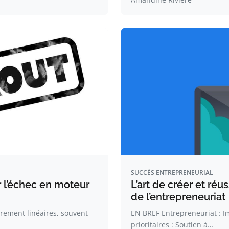
SUCCÈS ENTREPRENEURIAL
r l’échec en moteur
L’art de créer et réu
de l’entrepreneuriat
arement linéaires, souvent
EN BREF Entrepreneuriat : Im
prioritaires : Soutien à…