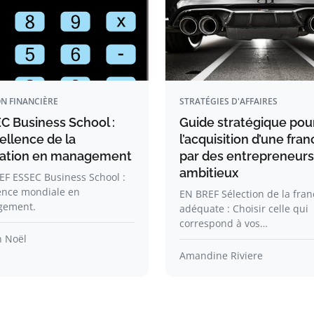
N FINANCIÈRE
STRATÉGIES D'AFFAIRES
C Business School :
Guide stratégique pou
ellence de la
l’acquisition d’une fran
ation en management
par des entrepreneurs
ambitieux
EF ESSEC Business School :
ence mondiale en
EN BREF Sélection de la fran
ement.
adéquate : Choisir celle qui
correspond à vos…
n Noël
Amandine Riviere