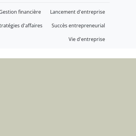
cès au service de votre 
Gestion financière
Lancement d'entreprise
tratégies d'affaires
Succès entrepreneurial
Vie d'entreprise