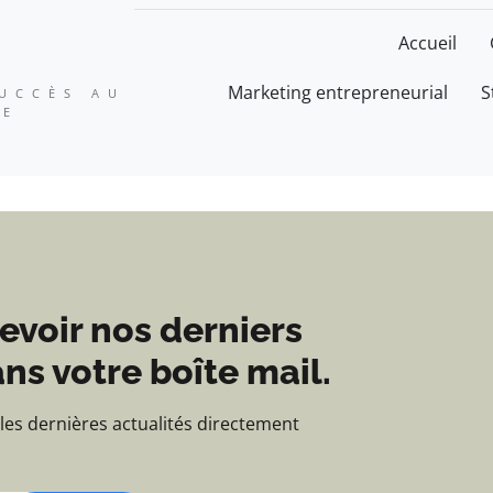
ation, expertise et suc
Accueil
Marketing entrepreneurial
S
SUCCÈS AU
SE
evoir nos derniers
ns votre boîte mail.
 les dernières actualités directement