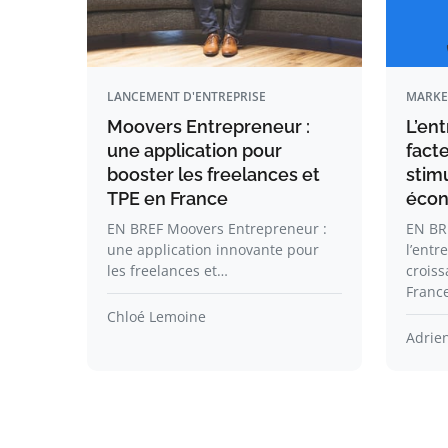
LANCEMENT D'ENTREPRISE
MARKE
Moovers Entrepreneur :
L’ent
une application pour
facte
booster les freelances et
stimu
TPE en France
éco
EN BREF Moovers Entrepreneur :
EN BR
une application innovante pour
l’entr
les freelances et…
crois
Franc
Chloé Lemoine
Adrie