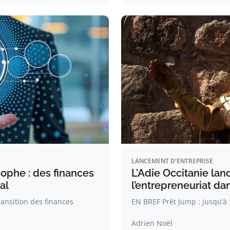
LANCEMENT D'ENTREPRISE
ophe : des finances
L’Adie Occitanie la
al
l’entrepreneuriat dan
ansition des finances
EN BREF Prêt Jump : jusqu’à 1
Adrien Noël