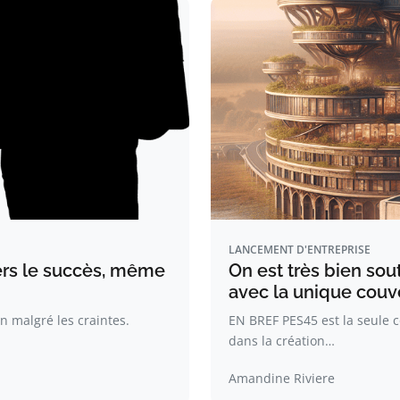
LANCEMENT D'ENTREPRISE
vers le succès, même
On est très bien sou
avec la unique couv
n malgré les craintes.
EN BREF PES45 est la seule 
dans la création…
Amandine Riviere