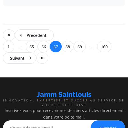
Précédent
1
...
65
66
67
68
69
...
160
Suivant
Jamm Saintlouis
INNOVATION, EXPERTISE ET SUCCÈS AU SERVICE DE
VOTRE ENTREPRISE
Inscrivez-vous pour recevoir nos derniers articles directement
dans votre boîte mail.