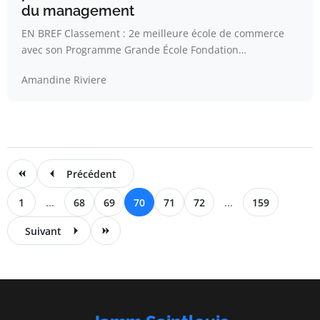
du management
EN BREF Classement : 2e meilleure école de commerce
avec son Programme Grande École Fondation…
Amandine Riviere
Précédent
1
...
68
69
70
71
72
...
159
Suivant