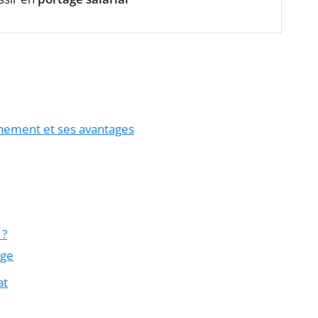
nnement et ses avantages
 ?
age
at