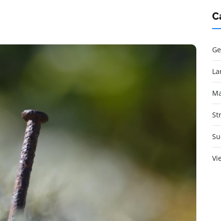
C
Ge
La
Ma
St
Su
Vi