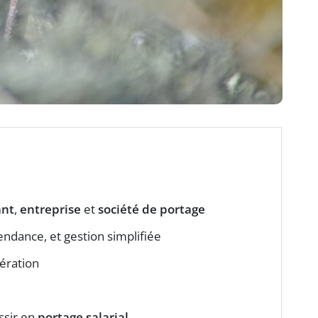
ant
,
entreprise
et
société de portage
endance, et gestion simplifiée
nération
ssir en
portage salarial