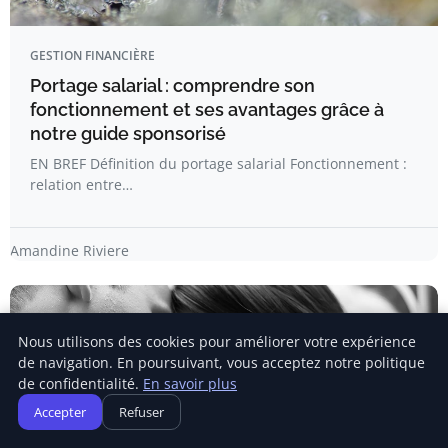
GESTION FINANCIÈRE
Portage salarial : comprendre son
fonctionnement et ses avantages grâce à
notre guide sponsorisé
EN BREF Définition du portage salarial Fonctionnement :
relation entre…
Amandine Riviere
Nous utilisons des cookies pour améliorer votre expérience
de navigation. En poursuivant, vous acceptez notre politique
de confidentialité.
En savoir plus
Accepter
Refuser