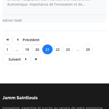
économique. Importance de l’innovation et de…
Adrien Noël
Précédent
1
...
19
20
21
22
23
...
29
Suivant
Jamm Saintlouis
Innovation, expertise et succès au service de votre entreprise