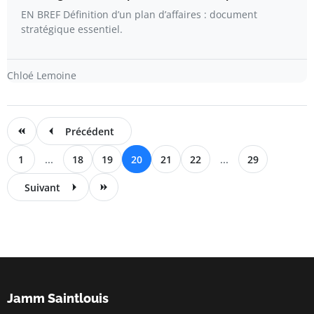
EN BREF Définition d’un plan d’affaires : document
stratégique essentiel.
Chloé Lemoine
Précédent
1
...
18
19
20
21
22
...
29
Suivant
Jamm Saintlouis