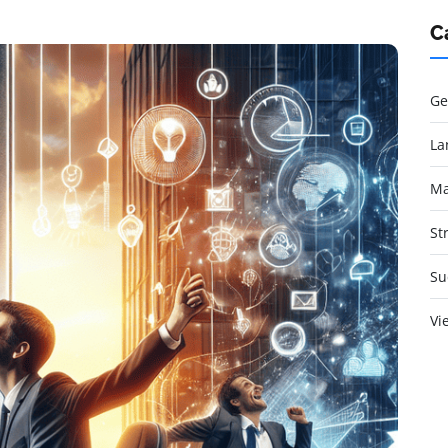
C
Ge
La
Ma
St
Su
Vi