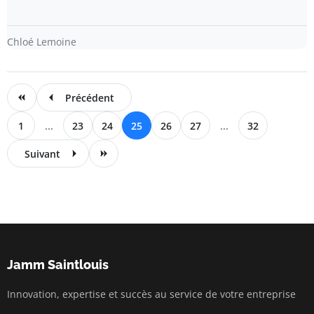
Chloé Lemoine
Précédent
1
...
23
24
25
26
27
...
32
Suivant
Jamm Saintlouis
Innovation, expertise et succès au service de votre entreprise