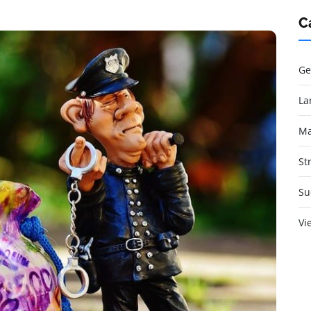
C
Ge
La
Ma
St
Su
Vi