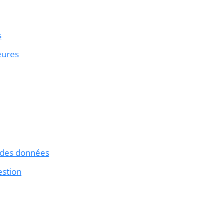
s
eures
r des données
estion