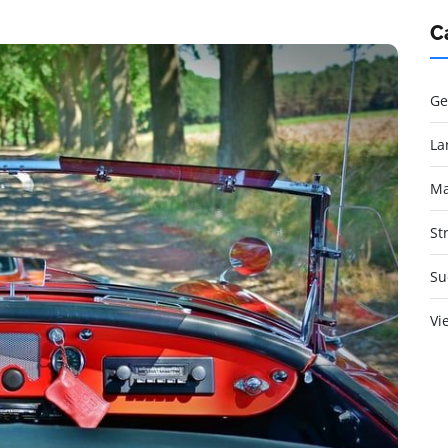
C
Ge
La
Ma
St
Su
Vi