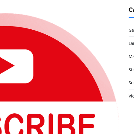
C
Ge
La
Ma
St
Su
Vi