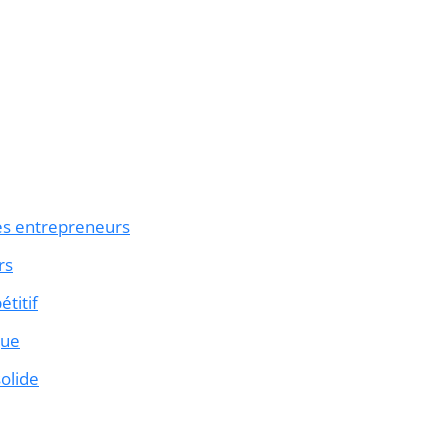
les entrepreneurs
rs
titif
que
olide