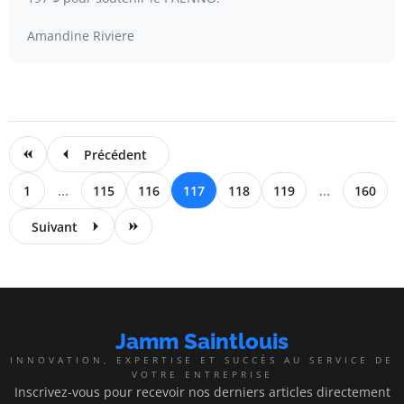
Amandine Riviere
Précédent
1
...
115
116
117
118
119
...
160
Suivant
Jamm Saintlouis
INNOVATION, EXPERTISE ET SUCCÈS AU SERVICE DE
VOTRE ENTREPRISE
Inscrivez-vous pour recevoir nos derniers articles directement