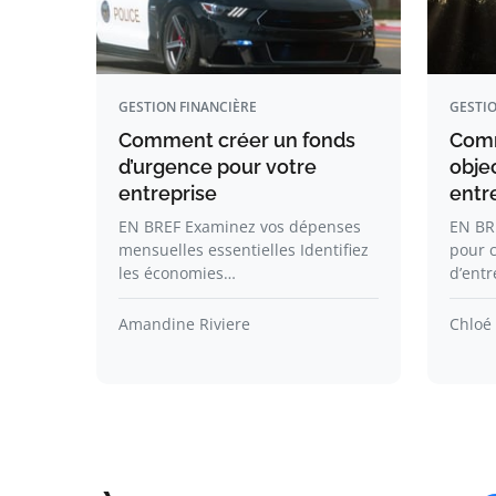
GESTION FINANCIÈRE
GESTIO
Comment créer un fonds
Comm
d’urgence pour votre
obje
entreprise
entr
EN BREF Examinez vos dépenses
EN BR
mensuelles essentielles Identifiez
pour c
les économies…
d’entr
Amandine Riviere
Chloé