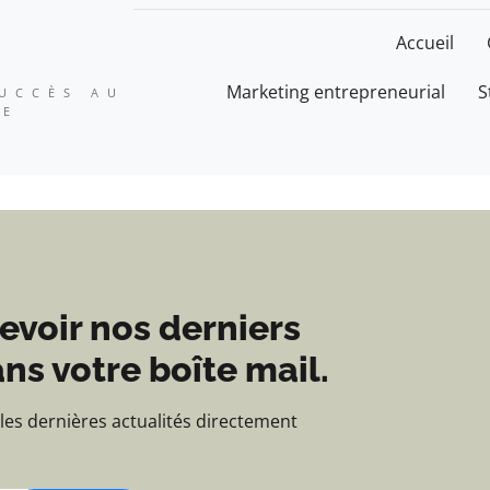
ation, expertise et suc
Accueil
Marketing entrepreneurial
S
SUCCÈS AU
SE
evoir nos derniers
ns votre boîte mail.
 les dernières actualités directement