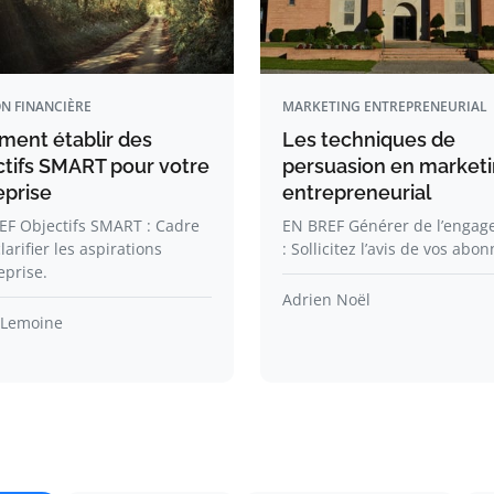
N FINANCIÈRE
MARKETING ENTREPRENEURIAL
ent établir des
Les techniques de
ctifs SMART pour votre
persuasion en market
eprise
entrepreneurial
EF Objectifs SMART : Cadre
EN BREF Générer de l’enga
larifier les aspirations
: Sollicitez l’avis de vos abon
eprise.
Adrien Noël
 Lemoine