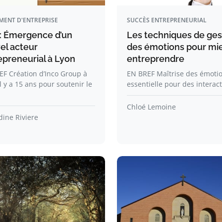
MENT D'ENTREPRISE
SUCCÈS ENTREPRENEURIAL
 : Émergence d’un
Les techniques de ges
el acteur
des émotions pour mi
epreneurial à Lyon
entreprendre
F Création d’Inco Group à
EN BREF Maîtrise des émotio
il y a 15 ans pour soutenir le
essentielle pour des interac
Chloé Lemoine
ine Riviere