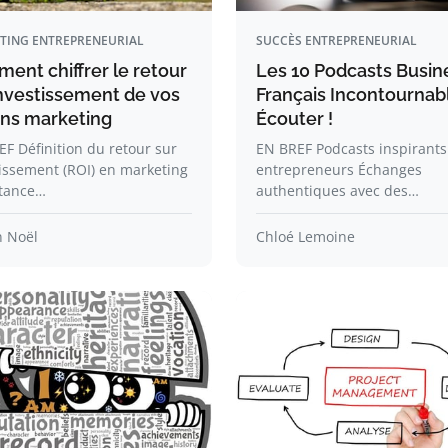
TING ENTREPRENEURIAL
SUCCÈS ENTREPRENEURIAL
ent chiffrer le retour
Les 10 Podcasts Busin
investissement de vos
Français Incontournab
ons marketing
Écouter !
F Définition du retour sur
EN BREF Podcasts inspirants
issement (ROI) en marketing
entrepreneurs Échanges
tance…
authentiques avec des…
n Noël
Chloé Lemoine