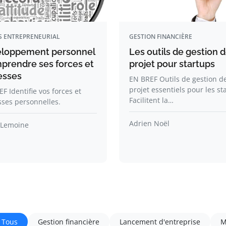
S ENTREPRENEURIAL
GESTION FINANCIÈRE
loppement personnel
Les outils de gestion 
mprendre ses forces et
projet pour startups
esses
EN BREF Outils de gestion d
projet essentiels pour les st
F Identifie vos forces et
Facilitent la…
sses personnelles.
Adrien Noël
 Lemoine
Tous
Gestion financière
Lancement d'entreprise
M