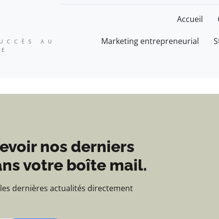
ation, expertise et suc
Accueil
Marketing entrepreneurial
S
SUCCÈS AU
SE
evoir nos derniers
ns votre boîte mail.
 les dernières actualités directement