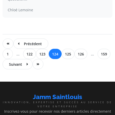
Chloé Lemoine
Précédent
1
...
122
123
124
125
126
...
159
Suivant
Jamm Saintlouis
INNOVATION, EXPERTISE ET SUCCÈS AU SERVICE DE
VOTRE ENTREPRISE
Inscrivez-vous pour recevoir nos derniers articles directement