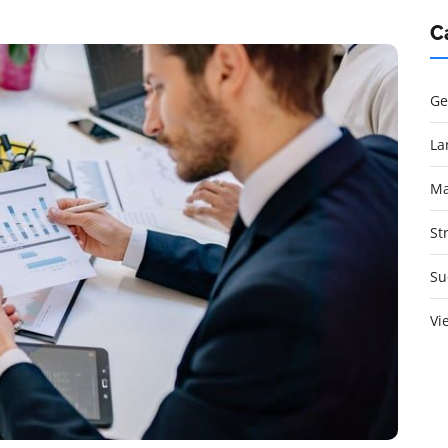
C
Ge
La
Ma
St
Su
Vi