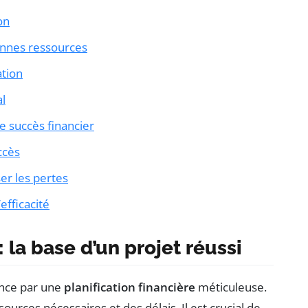
on
onnes ressources
ation
al
e succès financier
ccès
ser les pertes
’efficacité
: la base d’un projet réussi
nce par une
planification financière
méticuleuse.
ssources nécessaires et des délais. Il est crucial de