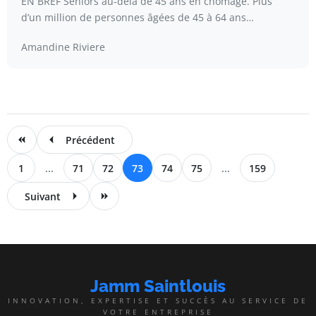
EN BREF Seniors au-delà de 45 ans en chômage. Plus
d’un million de personnes âgées de 45 à 64 ans…
Amandine Riviere
Précédent
1
...
71
72
73
74
75
...
159
Suivant
Jamm Saintlouis
INNOVATION, EXPERTISE ET SUCCÈS AU SERVICE DE
VOTRE ENTREPRISE