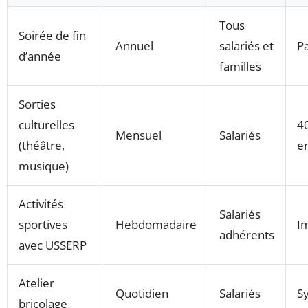
Tous
Soirée de fin
Annuel
salariés et
Pa
d’année
familles
Sorties
culturelles
4
Mensuel
Salariés
(théâtre,
e
musique)
Activités
Salariés
sportives
Hebdomadaire
I
adhérents
avec USSERP
Atelier
Quotidien
Salariés
S
bricolage