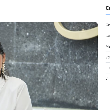
C
Ge
La
Ma
St
Su
Vi