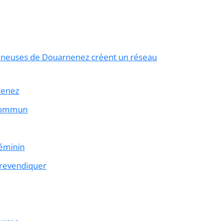
eneuses de Douarnenez créent un réseau
nenez
 commun
féminin
à revendiquer