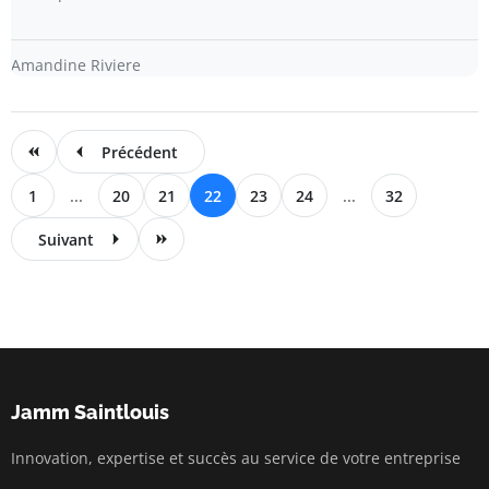
Amandine Riviere
Précédent
1
...
20
21
22
23
24
...
32
Suivant
Jamm Saintlouis
Innovation, expertise et succès au service de votre entreprise